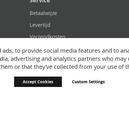
Service
Betaalwijze
Levertijd
Verzendkosten
Ruilen & retourneren
ads, to provide social media features and to ana
edia, advertising and analytics partners who may 
them or that they’ve collected from your use of th
Accept Cookies
Custom Settings
Copyright © 2024 - 2026 UniGear. All rights reserved.