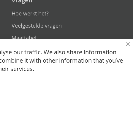
Vragen
Hoe werkt het?
Veelgestelde vragen
Maattabel
Sl
Maatwerk
lyse our traffic. We also share information
combine it with other information that you’ve
Contact
eir services.