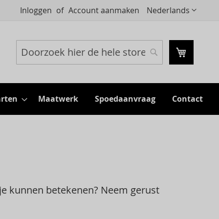
Taal
Inloggen
Account aanmaken
Nederlands
Mijn wi
Zoeken
Zoeken
rten
Maatwerk
Spoedaanvraag
Contact
r je kunnen betekenen? Neem gerust