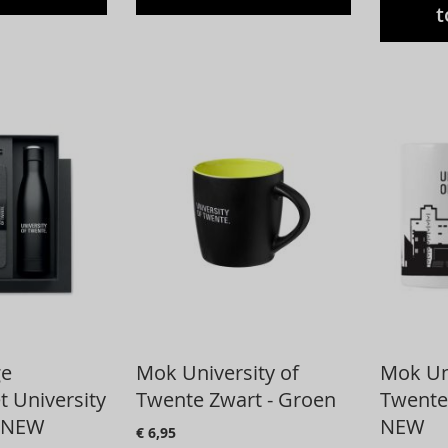
t
ge
Mok University of
Mok Uni
 University
Twente Zwart - Groen
Twente 
- NEW
NEW
€ 6,95