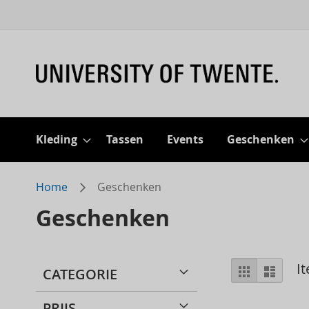
Kleding
Tassen
Events
Geschenken
Home
Geschenken
Geschenken
Bekijke
I
Rooster
Lijst
CATEGORIE
als
PRIJS