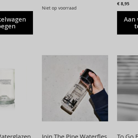
€ 8,95
Niet op voorraad
kelwagen
Aan 
oegen
t
Waterglazen
Join The Pipe Waterfles
To Go B