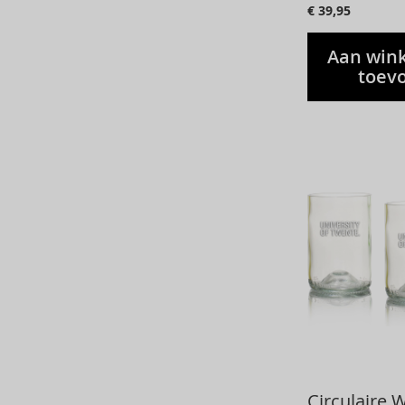
€ 39,95
Aan win
toev
Circulaire 