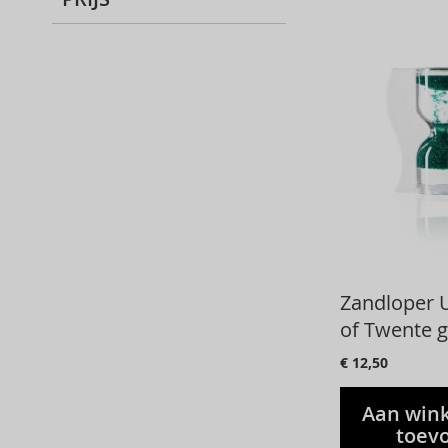
Zandloper U
of Twente 
€ 12,50
Aan win
toev