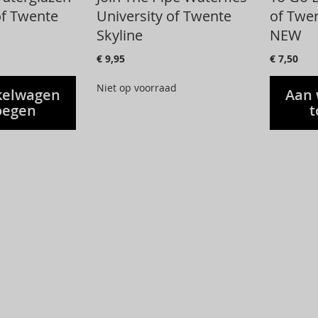
of Twente
University of Twente
of Twen
Skyline
NEW
€ 9,95
€ 7,50
Niet op voorraad
kelwagen
Aan 
oegen
t
l pagina
na
ende