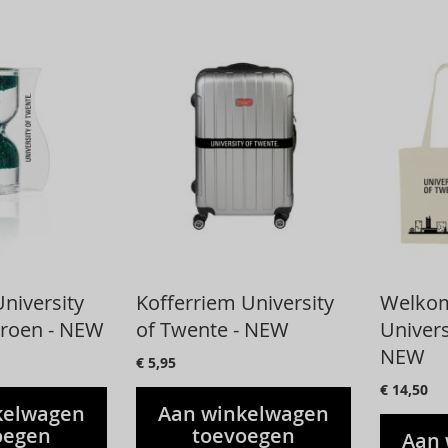
niversity
Kofferriem University
Welkom
groen - NEW
of Twente - NEW
Univers
NEW
€ 5,95
€ 14,50
kelwagen
Aan winkelwagen
oegen
toevoegen
Aan 