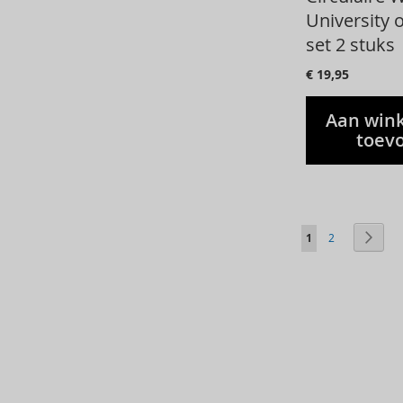
University 
set 2 stuks
€ 19,95
Aan win
toev
Pagina
Je leest momentee
Pagina
Pagi
Volg
1
2