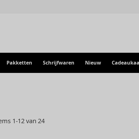
Pakketten
Schrijfwaren
Nieuw
Cadeaukaa
n
tems
1
-
12
van
24