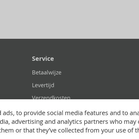
Service
Betaalwijze
Levertijd
Verzendkosten
Ruilen & retourneren
ads, to provide social media features and to ana
edia, advertising and analytics partners who may 
them or that they’ve collected from your use of th