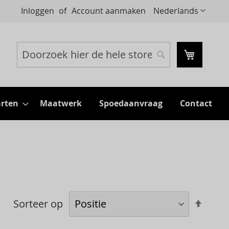
Taal
Inloggen
Account aanmaken
Nederlands
Mijn wi
Zoeken
Zoeken
rten
Maatwerk
Spoedaanvraag
Contact
Aflop
Sorteer op
sorte