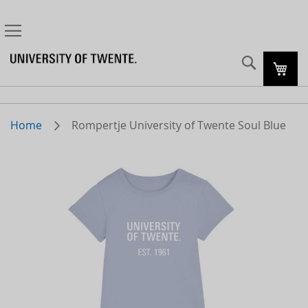
Zoeke
Mijn
Home
Rompertje University of Twente Soul Blue
Skip
to
the
end
of
the
images
gallery