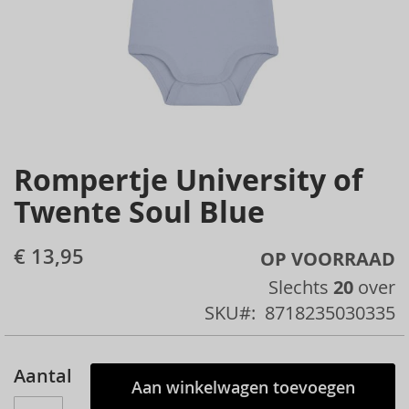
Rompertje University of
Skip
to
Twente Soul Blue
the
beginning
€ 13,95
OP VOORRAAD
of
Slechts
20
over
the
SKU
8718235030335
images
gallery
Aantal
Aan winkelwagen toevoegen