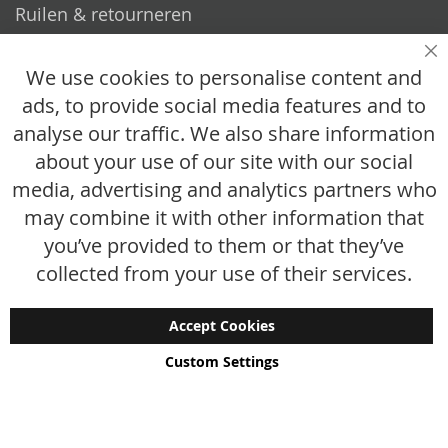
Ruilen & retourneren
Vragen
Sl
We use cookies to personalise content and
ads, to provide social media features and to
Hoe werkt het?
analyse our traffic. We also share information
Veelgestelde vragen
about your use of our site with our social
media, advertising and analytics partners who
Maattabel
may combine it with other information that
Maatwerk
you’ve provided to them or that they’ve
Contact
collected from your use of their services.
Accept Cookies
Custom Settings
Copyright © 2024 - 2026 UniGear. All rights reserved.