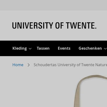
Kleding
Tassen
Events
Geschenken
Home
Schoudertas University of Twente Naturel
Skip
to
the
end
of