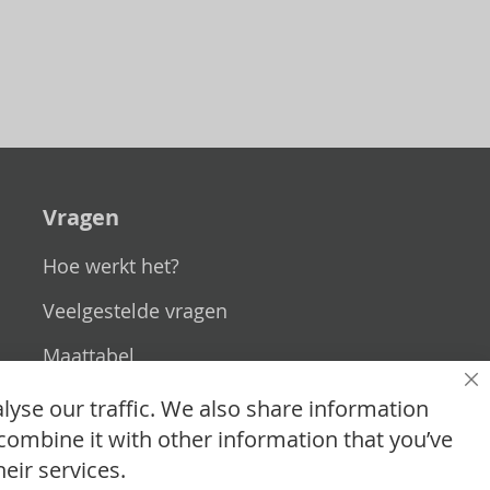
Vragen
Hoe werkt het?
Veelgestelde vragen
Maattabel
Sl
Maatwerk
lyse our traffic. We also share information
combine it with other information that you’ve
Contact
eir services.