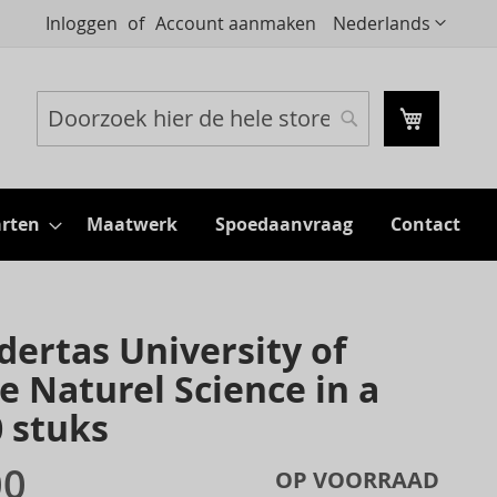
Taal
Inloggen
Account aanmaken
Nederlands
Mijn wi
Zoeken
Zoeken
rten
Maatwerk
Spoedaanvraag
Contact
ertas University of
 Naturel Science in a
 stuks
00
OP VOORRAAD