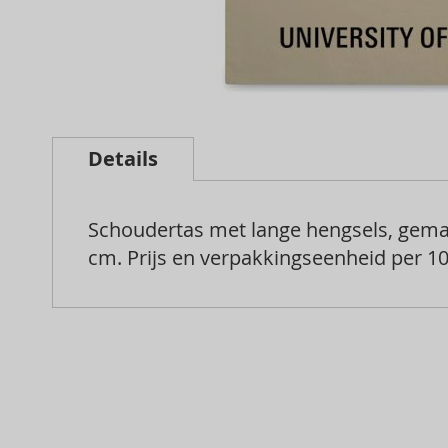
Skip
to
Details
the
beginning
Schoudertas met lange hengsels, gemaa
of
cm. Prijs en verpakkingseenheid per 10
the
images
gallery