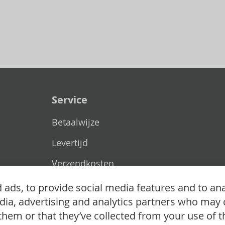
Service
Betaalwijze
Levertijd
Verzendkosten
Ruilen & retourneren
ads, to provide social media features and to ana
edia, advertising and analytics partners who may 
them or that they’ve collected from your use of th