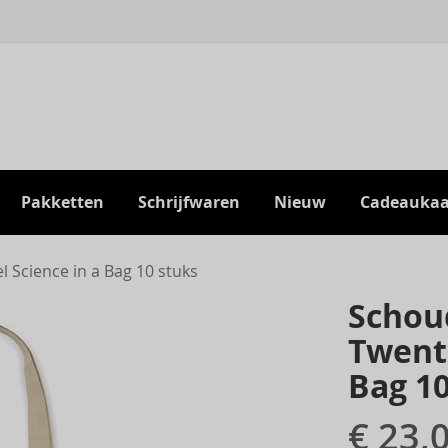
Pakketten
Schrijfwaren
Nieuw
Cadeaukaa
 Science in a Bag 10 stuks
Schoud
Twente
Bag 10
€ 23,