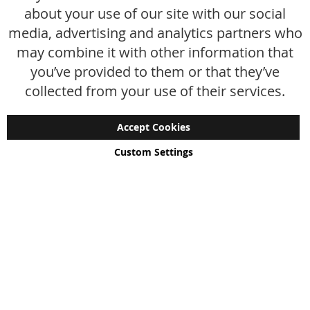
Veelgestelde vragen
about your use of our site with our social
media, advertising and analytics partners who
Maattabel
may combine it with other information that
Maatwerk
you’ve provided to them or that they’ve
Contact
collected from your use of their services.
Accept Cookies
Custom Settings
Copyright © 2024 - 2026 UniGear. All rights reserved.