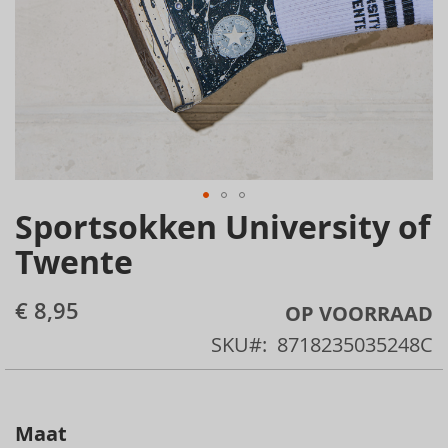
Sportsokken University of
Skip
to
Twente
the
beginning
€ 8,95
OP VOORRAAD
of
SKU
8718235035248C
the
images
gallery
Maat