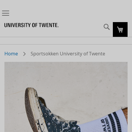
Zoeke
Mijn
Home
Sportsokken University of Twente
Skip
to
the
end
of
the
images
gallery