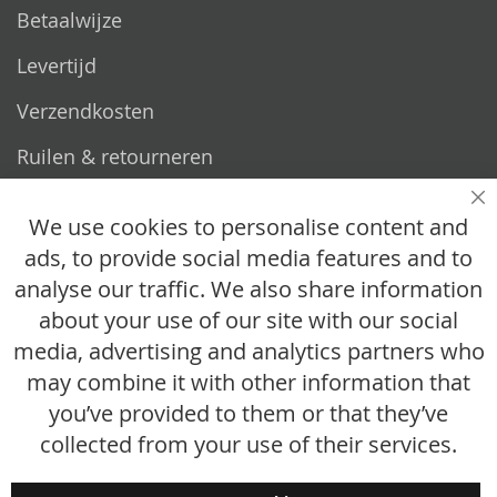
Betaalwijze
Levertijd
Verzendkosten
Ruilen & retourneren
Vragen
Sl
We use cookies to personalise content and
ads, to provide social media features and to
Hoe werkt het?
analyse our traffic. We also share information
Veelgestelde vragen
about your use of our site with our social
media, advertising and analytics partners who
Maattabel
may combine it with other information that
Maatwerk
you’ve provided to them or that they’ve
Contact
collected from your use of their services.